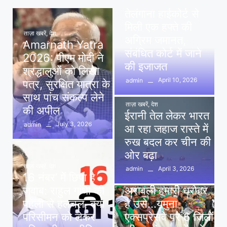
पवन खेड़ा को राहत:
तेलंगाना हाईकोर्ट से
मिली एक हफ्ते की
ताज़ा खबरें
,
देश
अग्रिम जमानत,
Amarnath Yatra
संबंधित कोर्ट में जाने
2026: पीएम मोदी ने
की इजाजत
श्रद्धालुओं को लिखा
April 10, 2026
admin
पत्र, सुरक्षित यात्रा के
साथ पांच संकल्प लेने
ताज़ा खबरें
,
देश
की अपील
ईरानी तेल लेकर भारत
July 3, 2026
admin
आ रहा जहाज रास्ते में
रुख बदल कर चीन की
ओर बढ़ा
ताज़ा खबरें
,
देश
April 3, 2026
admin
16 नंबर’ में छिपा है
ताज़ा खबरें
,
दिल्ली
,
देश
जवाब: राहुल गांधी की
अरावली हमारी धरोहर
पहेली से हलचल, क्या
है उसे…यमुना
परिसीमन को लेकर
एक्सप्रेसवे पर 6 जिलों