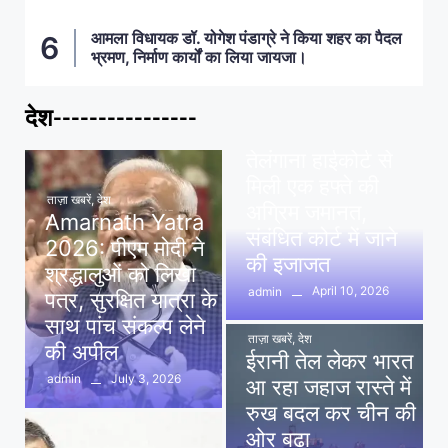
आमला विधायक डॉ. योगेश पंडाग्रे ने किया शहर का पैदल
भ्रमण, निर्माण कार्यों का लिया जायजा।
देश----------------
ताज़ा खबरें
,
देश
,
मध्य प्रदेश
पवन खेड़ा को राहत:
तेलंगाना हाईकोर्ट से
मिली एक हफ्ते की
ताज़ा खबरें
,
देश
अग्रिम जमानत,
Amarnath Yatra
संबंधित कोर्ट में जाने
2026: पीएम मोदी ने
की इजाजत
श्रद्धालुओं को लिखा
April 10, 2026
admin
पत्र, सुरक्षित यात्रा के
साथ पांच संकल्प लेने
ताज़ा खबरें
,
देश
की अपील
ईरानी तेल लेकर भारत
July 3, 2026
admin
आ रहा जहाज रास्ते में
रुख बदल कर चीन की
ओर बढ़ा