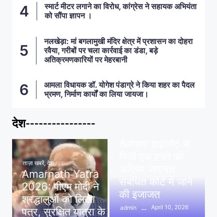
स्मार्ट मीटर लगाने का विरोध, कांग्रेस ने सहायक अभियंता
को सौंपा ज्ञापन ।
नलखेड़ा: मां बगलामुखी मंदिर क्षेत्र में प्रशासन का दोहरा
रवैया, गरीबों पर चला कार्रवाई का डंडा, बड़े
अतिक्रमणकारियों पर मेहरबानी
आमला विधायक डॉ. योगेश पंडाग्रे ने किया शहर का पैदल
भ्रमण, निर्माण कार्यों का लिया जायजा।
देश----------------
ताज़ा खबरें
,
देश
,
मध्य प्रदेश
पवन खेड़ा को राहत:
तेलंगाना हाईकोर्ट से
मिली एक हफ्ते की
ताज़ा खबरें
,
देश
अग्रिम जमानत,
Amarnath Yatra
संबंधित कोर्ट में जाने
2026: पीएम मोदी ने
की इजाजत
श्रद्धालुओं को लिखा
April 10, 2026
admin
पत्र, सुरक्षित यात्रा के