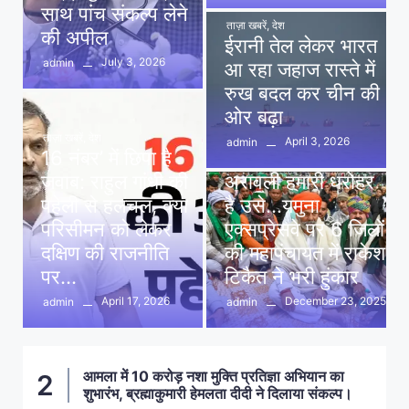
साथ पांच संकल्प लेने
ताज़ा खबरें
,
देश
की अपील
ईरानी तेल लेकर भारत
July 3, 2026
admin
आ रहा जहाज रास्ते में
रुख बदल कर चीन की
ओर बढ़ा
ताज़ा खबरें
,
देश
April 3, 2026
admin
16 नंबर’ में छिपा है
ताज़ा खबरें
,
दिल्ली
,
देश
जवाब: राहुल गांधी की
अरावली हमारी धरोहर
पहेली से हलचल, क्या
है उसे…यमुना
परिसीमन को लेकर
एक्सप्रेसवे पर 6 जिलों
दक्षिण की राजनीति
की महापंचायत में राकेश
पर…
टिकैत ने भरी हुंकार
April 17, 2026
December 23, 2025
admin
admin
आमला में 10 करोड़ नशा मुक्ति प्रतिज्ञा अभियान का
2
शुभारंभ, ब्रह्माकुमारी हेमलता दीदी ने दिलाया संकल्प।