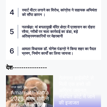
स्मार्ट मीटर लगाने का विरोध, कांग्रेस ने सहायक अभियंता
को सौंपा ज्ञापन ।
नलखेड़ा: मां बगलामुखी मंदिर क्षेत्र में प्रशासन का दोहरा
रवैया, गरीबों पर चला कार्रवाई का डंडा, बड़े
अतिक्रमणकारियों पर मेहरबानी
आमला विधायक डॉ. योगेश पंडाग्रे ने किया शहर का पैदल
भ्रमण, निर्माण कार्यों का लिया जायजा।
देश----------------
ताज़ा खबरें
,
देश
,
मध्य प्रदेश
पवन खेड़ा को राहत:
तेलंगाना हाईकोर्ट से
मिली एक हफ्ते की
ताज़ा खबरें
,
देश
अग्रिम जमानत,
Amarnath Yatra
संबंधित कोर्ट में जाने
2026: पीएम मोदी ने
की इजाजत
श्रद्धालुओं को लिखा