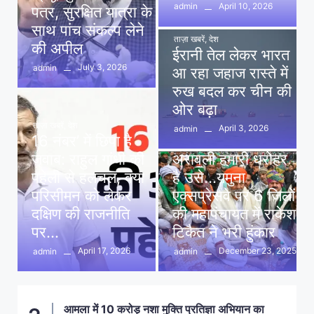
April 10, 2026
admin
पत्र, सुरक्षित यात्रा के
साथ पांच संकल्प लेने
ताज़ा खबरें
,
देश
की अपील
ईरानी तेल लेकर भारत
July 3, 2026
admin
आ रहा जहाज रास्ते में
रुख बदल कर चीन की
ओर बढ़ा
ताज़ा खबरें
,
देश
April 3, 2026
admin
16 नंबर’ में छिपा है
ताज़ा खबरें
,
दिल्ली
,
देश
जवाब: राहुल गांधी की
अरावली हमारी धरोहर
पहेली से हलचल, क्या
है उसे…यमुना
परिसीमन को लेकर
एक्सप्रेसवे पर 6 जिलों
दक्षिण की राजनीति
की महापंचायत में राकेश
पर…
टिकैत ने भरी हुंकार
April 17, 2026
December 23, 2025
admin
admin
आमला में 10 करोड़ नशा मुक्ति प्रतिज्ञा अभियान का