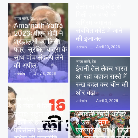
तेलंगाना हाईकोर्ट से
मिली एक हफ्ते की
ताज़ा खबरें
,
देश
अग्रिम जमानत,
Amarnath Yatra
संबंधित कोर्ट में जाने
2026: पीएम मोदी ने
की इजाजत
श्रद्धालुओं को लिखा
April 10, 2026
admin
पत्र, सुरक्षित यात्रा के
साथ पांच संकल्प लेने
ताज़ा खबरें
,
देश
की अपील
ईरानी तेल लेकर भारत
July 3, 2026
admin
आ रहा जहाज रास्ते में
रुख बदल कर चीन की
ओर बढ़ा
ताज़ा खबरें
,
देश
April 3, 2026
admin
16 नंबर’ में छिपा है
ताज़ा खबरें
,
दिल्ली
,
देश
जवाब: राहुल गांधी की
अरावली हमारी धरोहर
पहेली से हलचल, क्या
है उसे…यमुना
परिसीमन को लेकर
एक्सप्रेसवे पर 6 जिलों