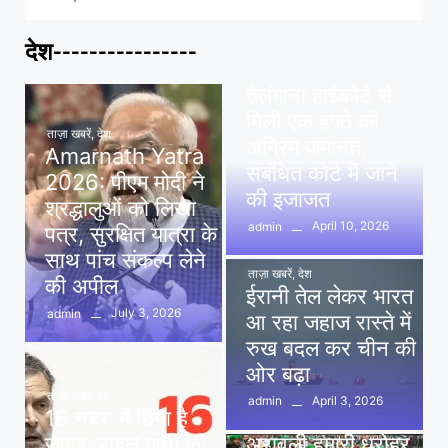
देश----------------
ताज़ा खबरें
,
देश
,
मध्य प्रदेश
पवन खेड़ा को राहत:
तेलंगाना हाईकोर्ट से
मिली एक हफ्ते की
ताज़ा खबरें
,
देश
अग्रिम जमानत,
Amarnath Yatra
संबंधित कोर्ट में जाने
2026: पीएम मोदी ने
की इजाजत
श्रद्धालुओं को लिखा
April 10, 2026
admin
पत्र, सुरक्षित यात्रा के
साथ पांच संकल्प लेने
ताज़ा खबरें
,
देश
की अपील
ईरानी तेल लेकर भारत
July 3, 2026
admin
आ रहा जहाज रास्ते में
रुख बदल कर चीन की
ओर बढ़ा
ताज़ा खबरें
,
देश
April 3, 2026
admin
16 नंबर’ में छिपा है
ताज़ा खबरें
,
दिल्ली
,
देश
जवाब: राहुल गांधी की
अरावली हमारी धरोहर