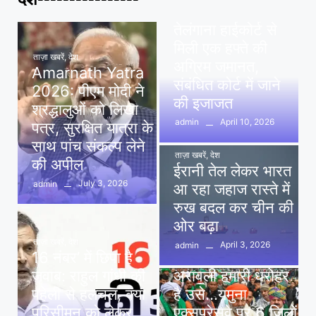
पवन खेड़ा को राहत:
तेलंगाना हाईकोर्ट से
मिली एक हफ्ते की
ताज़ा खबरें
,
देश
अग्रिम जमानत,
Amarnath Yatra
संबंधित कोर्ट में जाने
2026: पीएम मोदी ने
की इजाजत
श्रद्धालुओं को लिखा
April 10, 2026
admin
पत्र, सुरक्षित यात्रा के
साथ पांच संकल्प लेने
ताज़ा खबरें
,
देश
की अपील
ईरानी तेल लेकर भारत
July 3, 2026
admin
आ रहा जहाज रास्ते में
रुख बदल कर चीन की
ओर बढ़ा
ताज़ा खबरें
,
देश
April 3, 2026
admin
16 नंबर’ में छिपा है
ताज़ा खबरें
,
दिल्ली
,
देश
जवाब: राहुल गांधी की
अरावली हमारी धरोहर
पहेली से हलचल, क्या
है उसे…यमुना
परिसीमन को लेकर
एक्सप्रेसवे पर 6 जिलों