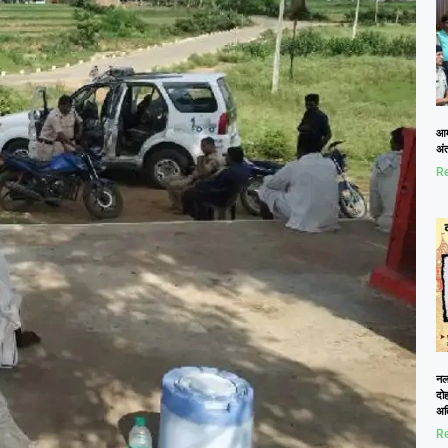
आम
अं
Re
नलख
दोह
अत
Re