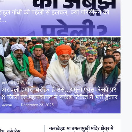
: राहुल गांधी की पहेली से हलचल, क्या परिसीमन को
पर…
ताज़ा खबरें
,
दिल्ली
,
देश
अरावली हमारी धरोहर है उसे…यमुना एक्सप्रेसवे पर
6 जिलों की महापंचायत में राकेश टिकैत ने भरी हुंकार
December 23, 2025
admin
नलखेड़ा: मां बगलामुखी मंदिर क्षेत्र में
ोध, कांग्रेस