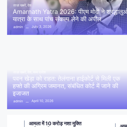
ताज़ा खबरें
,
देश
Amarnath Yatra 2026: पीएम मोदी ने श्रद्धालुओं 
यात्रा के साथ पांच संकल्प लेने की अपील
July 3, 2026
admin
ताज़ा खबरें
,
देश
,
मध्य प्रदेश
पवन खेड़ा को राहत: तेलंगाना हाईकोर्ट से मिली एक
हफ्ते की अग्रिम जमानत, संबंधित कोर्ट में जाने की
इजाजत
April 10, 2026
admin
ण
आमला में 10 करोड़ नशा मुक्ति
आमल