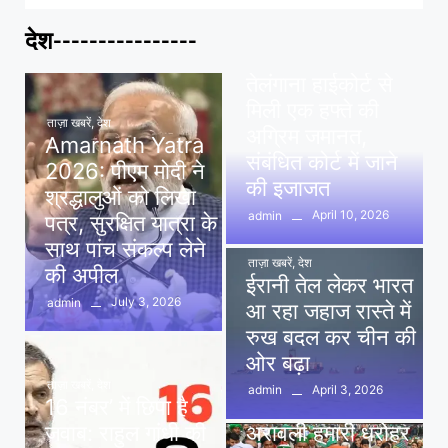
देश----------------
ताज़ा खबरें
,
देश
,
मध्य प्रदेश
पवन खेड़ा को राहत:
तेलंगाना हाईकोर्ट से
मिली एक हफ्ते की
ताज़ा खबरें
,
देश
अग्रिम जमानत,
Amarnath Yatra
संबंधित कोर्ट में जाने
2026: पीएम मोदी ने
की इजाजत
श्रद्धालुओं को लिखा
April 10, 2026
admin
पत्र, सुरक्षित यात्रा के
साथ पांच संकल्प लेने
ताज़ा खबरें
,
देश
की अपील
ईरानी तेल लेकर भारत
July 3, 2026
admin
आ रहा जहाज रास्ते में
रुख बदल कर चीन की
ओर बढ़ा
ताज़ा खबरें
,
देश
April 3, 2026
admin
16 नंबर’ में छिपा है
ताज़ा खबरें
,
दिल्ली
,
देश
जवाब: राहुल गांधी की
अरावली हमारी धरोहर