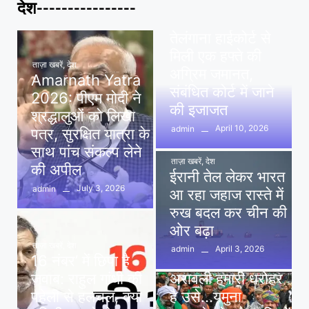
देश----------------
ताज़ा खबरें
,
देश
,
मध्य प्रदेश
पवन खेड़ा को राहत:
तेलंगाना हाईकोर्ट से
मिली एक हफ्ते की
ताज़ा खबरें
,
देश
अग्रिम जमानत,
Amarnath Yatra
संबंधित कोर्ट में जाने
2026: पीएम मोदी ने
की इजाजत
श्रद्धालुओं को लिखा
April 10, 2026
admin
पत्र, सुरक्षित यात्रा के
साथ पांच संकल्प लेने
ताज़ा खबरें
,
देश
की अपील
ईरानी तेल लेकर भारत
July 3, 2026
admin
आ रहा जहाज रास्ते में
रुख बदल कर चीन की
ओर बढ़ा
ताज़ा खबरें
,
देश
April 3, 2026
admin
16 नंबर’ में छिपा है
ताज़ा खबरें
,
दिल्ली
,
देश
जवाब: राहुल गांधी की
अरावली हमारी धरोहर
पहेली से हलचल, क्या
है उसे…यमुना