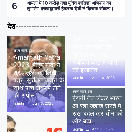
आमला में 10 करोड़ नशा मुक्ति प्रतिज्ञा अभियान का
शुभारंभ, ब्रह्माकुमारी हेमलता दीदी ने दिलाया संकल्प।
देश----------------
ताज़ा खबरें
,
देश
,
मध्य प्रदेश
पवन खेड़ा को राहत:
तेलंगाना हाईकोर्ट से
मिली एक हफ्ते की
ताज़ा खबरें
,
देश
अग्रिम जमानत,
Amarnath Yatra
संबंधित कोर्ट में जाने
2026: पीएम मोदी ने
की इजाजत
श्रद्धालुओं को लिखा
April 10, 2026
admin
पत्र, सुरक्षित यात्रा के
साथ पांच संकल्प लेने
ताज़ा खबरें
,
देश
की अपील
ईरानी तेल लेकर भारत
July 3, 2026
admin
आ रहा जहाज रास्ते में
रुख बदल कर चीन की
ओर बढ़ा
ताज़ा खबरें
,
देश
April 3, 2026
admin