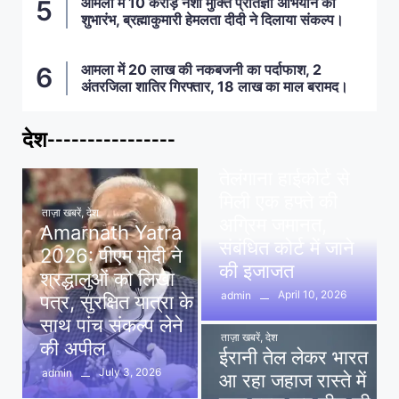
आमला में 10 करोड़ नशा मुक्ति प्रतिज्ञा अभियान का
शुभारंभ, ब्रह्माकुमारी हेमलता दीदी ने दिलाया संकल्प।
आमला में 20 लाख की नकबजनी का पर्दाफाश, 2
अंतरजिला शातिर गिरफ्तार, 18 लाख का माल बरामद।
देश----------------
ताज़ा खबरें
,
देश
,
मध्य प्रदेश
पवन खेड़ा को राहत:
तेलंगाना हाईकोर्ट से
मिली एक हफ्ते की
ताज़ा खबरें
,
देश
अग्रिम जमानत,
Amarnath Yatra
संबंधित कोर्ट में जाने
2026: पीएम मोदी ने
की इजाजत
श्रद्धालुओं को लिखा
April 10, 2026
admin
पत्र, सुरक्षित यात्रा के
साथ पांच संकल्प लेने
ताज़ा खबरें
,
देश
की अपील
ईरानी तेल लेकर भारत
July 3, 2026
admin
आ रहा जहाज रास्ते में