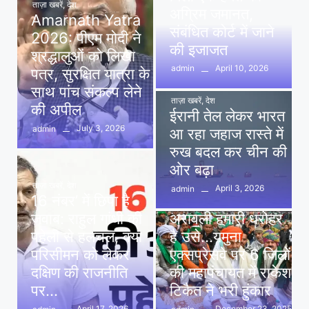
ताज़ा खबरें
,
देश
अग्रिम जमानत,
Amarnath Yatra
संबंधित कोर्ट में जाने
2026: पीएम मोदी ने
की इजाजत
श्रद्धालुओं को लिखा
April 10, 2026
admin
पत्र, सुरक्षित यात्रा के
साथ पांच संकल्प लेने
ताज़ा खबरें
,
देश
की अपील
ईरानी तेल लेकर भारत
July 3, 2026
admin
आ रहा जहाज रास्ते में
रुख बदल कर चीन की
ओर बढ़ा
ताज़ा खबरें
,
देश
April 3, 2026
admin
16 नंबर’ में छिपा है
ताज़ा खबरें
,
दिल्ली
,
देश
जवाब: राहुल गांधी की
अरावली हमारी धरोहर
पहेली से हलचल, क्या
है उसे…यमुना
परिसीमन को लेकर
एक्सप्रेसवे पर 6 जिलों
दक्षिण की राजनीति
की महापंचायत में राकेश
पर…
टिकैत ने भरी हुंकार
April 17, 2026
December 23, 2025