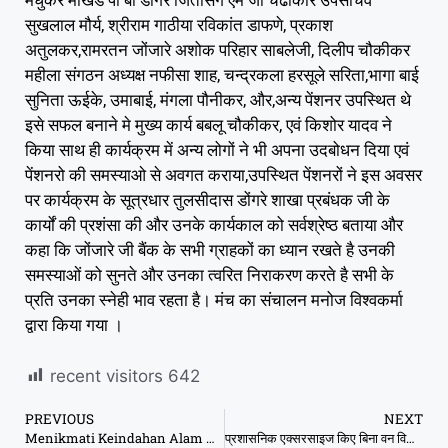
मधुकर मौखेडे पी बी डोंगरे जितसिंग एम जी चढोकार उपसचिव
सुखलाल मौर्य, श्रीराम गाठीया रविकांत डाफणे, प्रकाश
अतुलकर,रामरतन जोंजारे अशोक परिहार साबलेजी, दिलीप चौकीकर
महीला संगठन अध्यक्ष नफीसा शाह, चन्द्रकला हरसूले सरिता,भागा बाई
सुनिता ऊईके, उमाबाई, मंगला पौनीकर, और,अन्य पेंशनर उपस्थित थे
इसे सफल बनाने मे मुख्य कार्य बबलू चौकीकर, एवं किशोर यादव ने
किया साथ ही कार्यक्रम में अन्य लोगों ने भी अपना उदबोधन दिया एवं
पेंशनरो की समस्याओ से अवगत कराया,उपस्थित पेंशनरों ने इस अवसर
पर कार्यक्रम के सूत्रधार तुलसीदास डोंगरे शाखा प्रबंधक जी के
कार्यों की प्रशंसा की और उनके कार्यकाल को सर्वश्रेष्ठ बताया और
कहा कि जोंजारे जी बैंक के सभी ग्राहकों का ध्यान रखते है उनकी
समस्याओं को सुनते और उनका त्वरित निराकरण करते है सभी के
प्रति उनका स्नेही भाव रहता है। मंच का संचालन मनोज विश्वकर्मा
द्वारा किया गया ।
recent visitors
642
PREVIOUS
NEXT
Menikmati Keindahan Alam Kelampaung dari Puncak Gunung
प्रशासनिक एक्सरसाइज किए बिना वन विभाग में हुए तबादले, कुछ वनमंडल हुए ACF विहीन