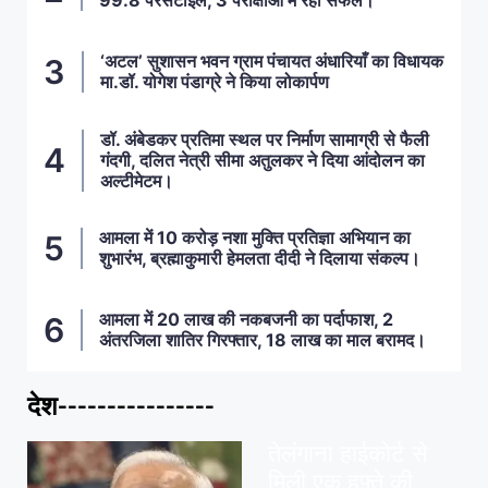
99.8 परसेंटाइल, 3 परीक्षाओं में रही सफल।
‘अटल’ सुशासन भवन ग्राम पंचायत अंधारियाँ का विधायक
मा.डॉ. योगेश पंडाग्रे ने किया लोकार्पण
डॉ. अंबेडकर प्रतिमा स्थल पर निर्माण सामाग्री से फैली
गंदगी, दलित नेत्री सीमा अतुलकर ने दिया आंदोलन का
अल्टीमेटम।
आमला में 10 करोड़ नशा मुक्ति प्रतिज्ञा अभियान का
शुभारंभ, ब्रह्माकुमारी हेमलता दीदी ने दिलाया संकल्प।
आमला में 20 लाख की नकबजनी का पर्दाफाश, 2
अंतरजिला शातिर गिरफ्तार, 18 लाख का माल बरामद।
देश----------------
ताज़ा खबरें
,
देश
,
मध्य प्रदेश
पवन खेड़ा को राहत:
तेलंगाना हाईकोर्ट से
मिली एक हफ्ते की