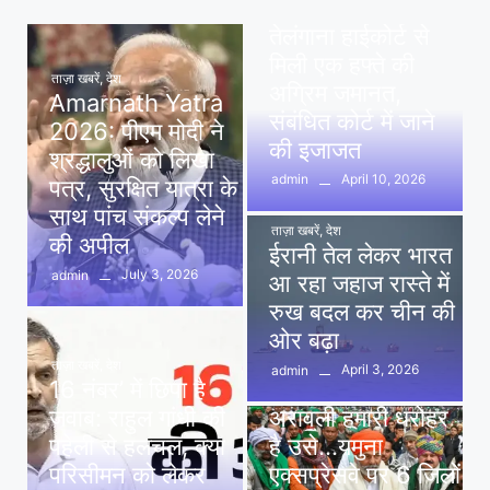
पवन खेड़ा को राहत:
तेलंगाना हाईकोर्ट से
मिली एक हफ्ते की
ताज़ा खबरें
,
देश
अग्रिम जमानत,
Amarnath Yatra
संबंधित कोर्ट में जाने
2026: पीएम मोदी ने
की इजाजत
श्रद्धालुओं को लिखा
April 10, 2026
admin
पत्र, सुरक्षित यात्रा के
साथ पांच संकल्प लेने
ताज़ा खबरें
,
देश
की अपील
ईरानी तेल लेकर भारत
July 3, 2026
admin
आ रहा जहाज रास्ते में
रुख बदल कर चीन की
ओर बढ़ा
ताज़ा खबरें
,
देश
April 3, 2026
admin
16 नंबर’ में छिपा है
ताज़ा खबरें
,
दिल्ली
,
देश
जवाब: राहुल गांधी की
अरावली हमारी धरोहर
पहेली से हलचल, क्या
है उसे…यमुना
परिसीमन को लेकर
एक्सप्रेसवे पर 6 जिलों