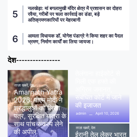
नलखेड़ा: मां बगलामुखी मंदिर क्षेत्र में प्रशासन का दोहरा
रवैया, गरीबों पर चला कार्रवाई का डंडा, बड़े
अतिक्रमणकारियों पर मेहरबानी
आमला विधायक डॉ. योगेश पंडाग्रे ने किया शहर का पैदल
भ्रमण, निर्माण कार्यों का लिया जायजा।
देश----------------
ताज़ा खबरें
,
देश
,
मध्य प्रदेश
पवन खेड़ा को राहत:
तेलंगाना हाईकोर्ट से
मिली एक हफ्ते की
ताज़ा खबरें
,
देश
अग्रिम जमानत,
Amarnath Yatra
संबंधित कोर्ट में जाने
2026: पीएम मोदी ने
की इजाजत
श्रद्धालुओं को लिखा
April 10, 2026
admin
पत्र, सुरक्षित यात्रा के
साथ पांच संकल्प लेने
ताज़ा खबरें
,
देश
की अपील
ईरानी तेल लेकर भारत