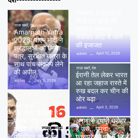
पवन खेड़ा को राहत:
तेलंगाना हाईकोर्ट से
मिली एक हफ्ते की
ताज़ा खबरें
,
देश
अग्रिम जमानत,
Amarnath Yatra
संबंधित कोर्ट में जाने
2026: पीएम मोदी ने
की इजाजत
श्रद्धालुओं को लिखा
April 10, 2026
admin
पत्र, सुरक्षित यात्रा के
साथ पांच संकल्प लेने
ताज़ा खबरें
,
देश
की अपील
ईरानी तेल लेकर भारत
July 3, 2026
admin
आ रहा जहाज रास्ते में
रुख बदल कर चीन की
ओर बढ़ा
ताज़ा खबरें
,
देश
April 3, 2026
admin
16 नंबर’ में छिपा है
ताज़ा खबरें
,
दिल्ली
,
देश
जवाब: राहुल गांधी की
अरावली हमारी धरोहर
पहेली से हलचल, क्या
है उसे…यमुना
परिसीमन को लेकर
एक्सप्रेसवे पर 6 जिलों