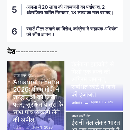
आमला में 20 लाख की नकबजनी का पर्दाफाश, 2
अंतरजिला शातिर गिरफ्तार, 18 लाख का माल बरामद।
स्मार्ट मीटर लगाने का विरोध, कांग्रेस ने सहायक अभियंता
को सौंपा ज्ञापन ।
देश----------------
ताज़ा खबरें
,
देश
,
मध्य प्रदेश
पवन खेड़ा को राहत:
तेलंगाना हाईकोर्ट से
मिली एक हफ्ते की
ताज़ा खबरें
,
देश
अग्रिम जमानत,
Amarnath Yatra
संबंधित कोर्ट में जाने
2026: पीएम मोदी ने
की इजाजत
श्रद्धालुओं को लिखा
April 10, 2026
admin
पत्र, सुरक्षित यात्रा के
साथ पांच संकल्प लेने
ताज़ा खबरें
,
देश
की अपील
ईरानी तेल लेकर भारत
July 3, 2026
admin
आ रहा जहाज रास्ते में