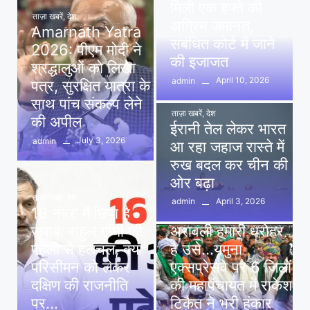
मिली एक हफ्ते की
ताज़ा खबरें
,
देश
अग्रिम जमानत,
Amarnath Yatra
संबंधित कोर्ट में जाने
2026: पीएम मोदी ने
की इजाजत
श्रद्धालुओं को लिखा
April 10, 2026
admin
पत्र, सुरक्षित यात्रा के
साथ पांच संकल्प लेने
ताज़ा खबरें
,
देश
की अपील
ईरानी तेल लेकर भारत
July 3, 2026
admin
आ रहा जहाज रास्ते में
रुख बदल कर चीन की
ओर बढ़ा
ताज़ा खबरें
,
देश
April 3, 2026
admin
16 नंबर’ में छिपा है
ताज़ा खबरें
,
दिल्ली
,
देश
जवाब: राहुल गांधी की
अरावली हमारी धरोहर
पहेली से हलचल, क्या
है उसे…यमुना
परिसीमन को लेकर
एक्सप्रेसवे पर 6 जिलों
दक्षिण की राजनीति
की महापंचायत में राकेश
पर…
टिकैत ने भरी हुंकार