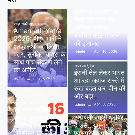
पवन खेड़ा को राहत:
तेलंगाना हाईकोर्ट से
मिली एक हफ्ते की
ताज़ा खबरें
,
देश
अग्रिम जमानत,
Amarnath Yatra
संबंधित कोर्ट में जाने
2026: पीएम मोदी ने
की इजाजत
श्रद्धालुओं को लिखा
April 10, 2026
admin
पत्र, सुरक्षित यात्रा के
साथ पांच संकल्प लेने
ताज़ा खबरें
,
देश
की अपील
ईरानी तेल लेकर भारत
July 3, 2026
admin
आ रहा जहाज रास्ते में
रुख बदल कर चीन की
ओर बढ़ा
ताज़ा खबरें
,
देश
April 3, 2026
admin
16 नंबर’ में छिपा है
ताज़ा खबरें
,
दिल्ली
,
देश
जवाब: राहुल गांधी की
अरावली हमारी धरोहर
पहेली से हलचल, क्या
है उसे…यमुना
परिसीमन को लेकर
एक्सप्रेसवे पर 6 जिलों