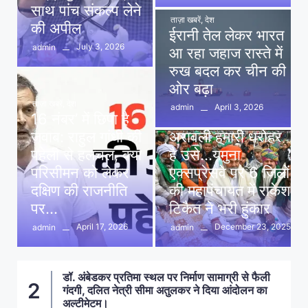
साथ पांच संकल्प लेने
ताज़ा खबरें
,
देश
की अपील
ईरानी तेल लेकर भारत
July 3, 2026
admin
आ रहा जहाज रास्ते में
रुख बदल कर चीन की
ओर बढ़ा
ताज़ा खबरें
,
देश
April 3, 2026
admin
16 नंबर’ में छिपा है
ताज़ा खबरें
,
दिल्ली
,
देश
जवाब: राहुल गांधी की
अरावली हमारी धरोहर
पहेली से हलचल, क्या
है उसे…यमुना
परिसीमन को लेकर
एक्सप्रेसवे पर 6 जिलों
दक्षिण की राजनीति
की महापंचायत में राकेश
पर…
टिकैत ने भरी हुंकार
April 17, 2026
December 23, 2025
admin
admin
डॉ. अंबेडकर प्रतिमा स्थल पर निर्माण सामाग्री से फैली
क
2
गंदगी, दलित नेत्री सीमा अतुलकर ने दिया आंदोलन का
अल्टीमेटम।