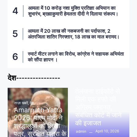
आमला में 10 करोड़ नशा मुक्ति प्रतिज्ञा अभियान का
शुभारंभ, ब्रह्माकुमारी हेमलता दीदी ने दिलाया संकल्प।
आमला में 20 लाख की नकबजनी का पर्दाफाश, 2
अंतरजिला शातिर गिरफ्तार, 18 लाख का माल बरामद।
स्मार्ट मीटर लगाने का विरोध, कांग्रेस ने सहायक अभियंता
को सौंपा ज्ञापन ।
देश----------------
ताज़ा खबरें
,
देश
,
मध्य प्रदेश
पवन खेड़ा को राहत:
तेलंगाना हाईकोर्ट से
मिली एक हफ्ते की
ताज़ा खबरें
,
देश
अग्रिम जमानत,
Amarnath Yatra
संबंधित कोर्ट में जाने
2026: पीएम मोदी ने
की इजाजत
श्रद्धालुओं को लिखा
April 10, 2026
admin
पत्र, सुरक्षित यात्रा के