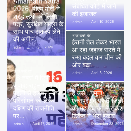
Amarnath Yatra
संबंधित कोर्ट में जाने
2026: पीएम मोदी ने
की इजाजत
श्रद्धालुओं को लिखा
April 10, 2026
admin
पत्र, सुरक्षित यात्रा के
साथ पांच संकल्प लेने
ताज़ा खबरें
,
देश
की अपील
ईरानी तेल लेकर भारत
July 3, 2026
admin
आ रहा जहाज रास्ते में
रुख बदल कर चीन की
ओर बढ़ा
ताज़ा खबरें
,
देश
April 3, 2026
admin
16 नंबर’ में छिपा है
ताज़ा खबरें
,
दिल्ली
,
देश
जवाब: राहुल गांधी की
अरावली हमारी धरोहर
पहेली से हलचल, क्या
है उसे…यमुना
परिसीमन को लेकर
एक्सप्रेसवे पर 6 जिलों
दक्षिण की राजनीति
की महापंचायत में राकेश
पर…
टिकैत ने भरी हुंकार
April 17, 2026
December 23, 2025
admin
admin