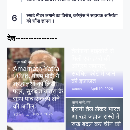
स्मार्ट मीटर लगाने का विरोध, कांग्रेस ने सहायक अभियंता
को सौंपा ज्ञापन ।
देश----------------
ताज़ा खबरें
,
देश
,
मध्य प्रदेश
पवन खेड़ा को राहत:
तेलंगाना हाईकोर्ट से
मिली एक हफ्ते की
ताज़ा खबरें
,
देश
अग्रिम जमानत,
Amarnath Yatra
संबंधित कोर्ट में जाने
2026: पीएम मोदी ने
की इजाजत
श्रद्धालुओं को लिखा
April 10, 2026
admin
पत्र, सुरक्षित यात्रा के
साथ पांच संकल्प लेने
ताज़ा खबरें
,
देश
की अपील
ईरानी तेल लेकर भारत
July 3, 2026
admin
आ रहा जहाज रास्ते में
रुख बदल कर चीन की