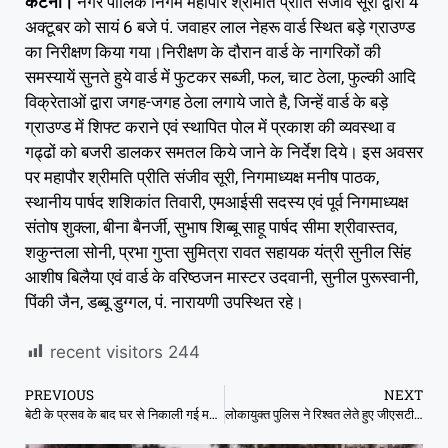
कटनी।
नगर पालिक निगम महापौर श्रीमति प्रीति संजीव सूरी द्वारा 4
अक्टूबर को सायं 6 बजे पं. जवाहर लाल नेहरू वार्ड स्थित बड़े ग्राउण्ड
का निरीक्षण किया गया।निरीक्षण के दौरान वार्ड के नागरिकों की
समस्यायें सुनते हुये वार्ड में फुटकर सब्जी, फल, चाट ठेला, फुल्की आदि
विक्रेताओं द्वारा जगह-जगह ठेला लगाये जाते है, जिन्हें वार्ड के बड़े
ग्राउण्ड में शिफ्ट कराने एवं स्थापित पोल में प्रकाश की व्यवस्था व
गढ्ढों को बजरी डालकर समतल किये जाने के निर्देश दिये। इस अवसर
पर महापौर श्रीमति प्रीति संजीव सूरी, निगमाध्यक्ष मनीष पाठक,
स्थानीय पार्षद शशिकांत तिवारी, एमआईसी सदस्य एवं पूर्व निगमाध्यक्ष
संतोष शुक्ला, बीना बैनर्जी, सुभाष शिब्बू साहू पार्षद सीमा श्रीवास्तव,
शकुन्तला सोनी, प्रभा गुप्ता सुमित्रा रावत सहायक यंत्री सुनील सिंह
आशीष बिलैया एवं वार्ड के वरिष्ठजन मास्टर उदवानी, सुनील पुरूस्वानी,
पिंकी जैन, डब्बू डुग्गल, पं. नारायणी उपस्थित रहे।
recent visitors
244
PREVIOUS
NEXT
बेटी के प्रसव के बाद घर से निकाली गई महिला, कोतवाली पुलिस ने लिया गंभीरता से
लोकायुक्त पुलिस ने रिश्वत लेते हुए जीएसटी निरीक्षक को दबोचा