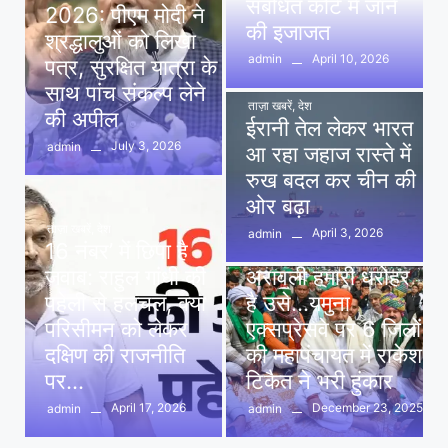
संबंधित कोर्ट में जाने
2026: पीएम मोदी ने
की इजाजत
श्रद्धालुओं को लिखा
April 10, 2026
admin
पत्र, सुरक्षित यात्रा के
साथ पांच संकल्प लेने
ताज़ा खबरें
,
देश
की अपील
ईरानी तेल लेकर भारत
July 3, 2026
admin
आ रहा जहाज रास्ते में
रुख बदल कर चीन की
ओर बढ़ा
ताज़ा खबरें
,
देश
April 3, 2026
admin
16 नंबर’ में छिपा है
ताज़ा खबरें
,
दिल्ली
,
देश
जवाब: राहुल गांधी की
अरावली हमारी धरोहर
पहेली से हलचल, क्या
है उसे…यमुना
परिसीमन को लेकर
एक्सप्रेसवे पर 6 जिलों
दक्षिण की राजनीति
की महापंचायत में राकेश
पर…
टिकैत ने भरी हुंकार
April 17, 2026
December 23, 2025
admin
admin