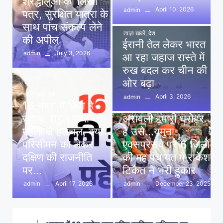
श्रद्धालुओं को लिखा
April 10, 2026
admin
पत्र, सुरक्षित यात्रा के
साथ पांच संकल्प लेने
ताज़ा खबरें
,
देश
की अपील
ईरानी तेल लेकर भारत
July 3, 2026
admin
आ रहा जहाज रास्ते में
रुख बदल कर चीन की
ओर बढ़ा
ताज़ा खबरें
,
देश
April 3, 2026
admin
16 नंबर’ में छिपा है
ताज़ा खबरें
,
दिल्ली
,
देश
जवाब: राहुल गांधी की
अरावली हमारी धरोहर
पहेली से हलचल, क्या
है उसे…यमुना
परिसीमन को लेकर
एक्सप्रेसवे पर 6 जिलों
दक्षिण की राजनीति
की महापंचायत में राकेश
पर…
टिकैत ने भरी हुंकार
April 17, 2026
December 23, 2025
admin
admin