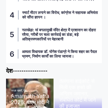
स्मार्ट मीटर लगाने का विरोध, कांग्रेस ने सहायक अभियंता
को सौंपा ज्ञापन ।
नलखेड़ा: मां बगलामुखी मंदिर क्षेत्र में प्रशासन का दोहरा
रवैया, गरीबों पर चला कार्रवाई का डंडा, बड़े
अतिक्रमणकारियों पर मेहरबानी
आमला विधायक डॉ. योगेश पंडाग्रे ने किया शहर का पैदल
भ्रमण, निर्माण कार्यों का लिया जायजा।
देश----------------
ताज़ा खबरें
,
देश
,
मध्य प्रदेश
पवन खेड़ा को राहत:
तेलंगाना हाईकोर्ट से
मिली एक हफ्ते की
ताज़ा खबरें
,
देश
अग्रिम जमानत,
Amarnath Yatra
संबंधित कोर्ट में जाने
2026: पीएम मोदी ने
की इजाजत