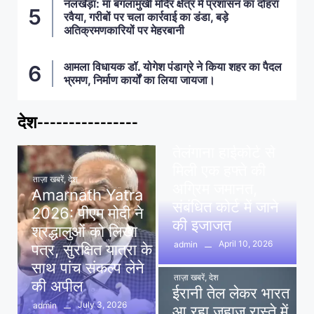
नलखेड़ा: मां बगलामुखी मंदिर क्षेत्र में प्रशासन का दोहरा
रवैया, गरीबों पर चला कार्रवाई का डंडा, बड़े
अतिक्रमणकारियों पर मेहरबानी
आमला विधायक डॉ. योगेश पंडाग्रे ने किया शहर का पैदल
भ्रमण, निर्माण कार्यों का लिया जायजा।
देश----------------
ताज़ा खबरें
,
देश
,
मध्य प्रदेश
पवन खेड़ा को राहत:
तेलंगाना हाईकोर्ट से
मिली एक हफ्ते की
ताज़ा खबरें
,
देश
अग्रिम जमानत,
Amarnath Yatra
संबंधित कोर्ट में जाने
2026: पीएम मोदी ने
की इजाजत
श्रद्धालुओं को लिखा
April 10, 2026
admin
पत्र, सुरक्षित यात्रा के
साथ पांच संकल्प लेने
ताज़ा खबरें
,
देश
की अपील
ईरानी तेल लेकर भारत
July 3, 2026
admin
आ रहा जहाज रास्ते में