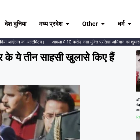
देश दुनिया
मध्य प्रदेश
Other
धर्म
या आंदोलन का अल्टीमेटम।
आमला में 10 करोड़ नशा मुक्ति प्रतिज्ञा अभियान का शुभारंभ, ब्र
र के ये तीन साहसी खुलासे किए हैं
डॉ.
गं
अल
Re