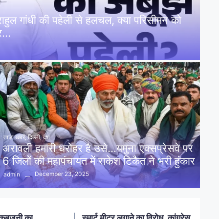
: राहुल गांधी की पहेली से हलचल, क्या परिसीमन को
पर…
ताज़ा खबरें
,
दिल्ली
,
देश
अरावली हमारी धरोहर है उसे…यमुना एक्सप्रेसवे पर
6 जिलों की महापंचायत में राकेश टिकैत ने भरी हुंकार
December 23, 2025
admin
नलखेड़ा: मां बगलामुखी मंदिर क्षेत्र में
ोध, कांग्रेस