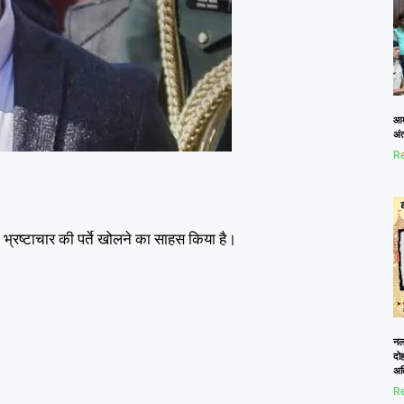
आम
अं
Re
े भ्रष्टाचार की पर्ते खोलने का साहस किया है।
नलख
दोह
अत
Re