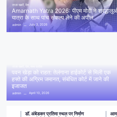
ताज़ा खबरें
,
देश
Amarnath Yatra 2026: पीएम मोदी ने श्रद्धालुओं 
यात्रा के साथ पांच संकल्प लेने की अपील
July 3, 2026
admin
ताज़ा खबरें
,
देश
,
मध्य प्रदेश
पवन खेड़ा को राहत: तेलंगाना हाईकोर्ट से मिली एक
हफ्ते की अग्रिम जमानत, संबंधित कोर्ट में जाने की
इजाजत
April 10, 2026
admin
ण
आमला में 10 करोड़ नशा मुक्ति
आमल