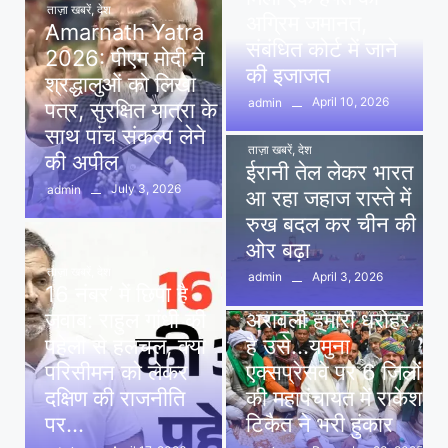
ताज़ा खबरें
,
देश
अग्रिम जमानत,
Amarnath Yatra
संबंधित कोर्ट में जाने
2026: पीएम मोदी ने
की इजाजत
श्रद्धालुओं को लिखा
April 10, 2026
admin
पत्र, सुरक्षित यात्रा के
साथ पांच संकल्प लेने
ताज़ा खबरें
,
देश
की अपील
ईरानी तेल लेकर भारत
July 3, 2026
admin
आ रहा जहाज रास्ते में
रुख बदल कर चीन की
ओर बढ़ा
ताज़ा खबरें
,
देश
April 3, 2026
admin
16 नंबर’ में छिपा है
ताज़ा खबरें
,
दिल्ली
,
देश
जवाब: राहुल गांधी की
अरावली हमारी धरोहर
पहेली से हलचल, क्या
है उसे…यमुना
परिसीमन को लेकर
एक्सप्रेसवे पर 6 जिलों
दक्षिण की राजनीति
की महापंचायत में राकेश
पर…
टिकैत ने भरी हुंकार