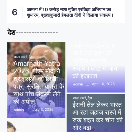
आमला में 10 करोड़ नशा मुक्ति प्रतिज्ञा अभियान का
शुभारंभ, ब्रह्माकुमारी हेमलता दीदी ने दिलाया संकल्प।
देश----------------
ताज़ा खबरें
,
देश
,
मध्य प्रदेश
पवन खेड़ा को राहत:
तेलंगाना हाईकोर्ट से
मिली एक हफ्ते की
ताज़ा खबरें
,
देश
अग्रिम जमानत,
Amarnath Yatra
संबंधित कोर्ट में जाने
2026: पीएम मोदी ने
की इजाजत
श्रद्धालुओं को लिखा
April 10, 2026
admin
पत्र, सुरक्षित यात्रा के
साथ पांच संकल्प लेने
ताज़ा खबरें
,
देश
की अपील
ईरानी तेल लेकर भारत
July 3, 2026
admin
आ रहा जहाज रास्ते में
रुख बदल कर चीन की
ओर बढ़ा