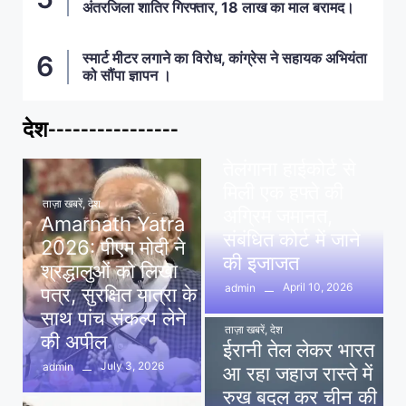
अंतरजिला शातिर गिरफ्तार, 18 लाख का माल बरामद।
स्मार्ट मीटर लगाने का विरोध, कांग्रेस ने सहायक अभियंता
को सौंपा ज्ञापन ।
देश----------------
ताज़ा खबरें
,
देश
,
मध्य प्रदेश
पवन खेड़ा को राहत:
तेलंगाना हाईकोर्ट से
मिली एक हफ्ते की
ताज़ा खबरें
,
देश
अग्रिम जमानत,
Amarnath Yatra
संबंधित कोर्ट में जाने
2026: पीएम मोदी ने
की इजाजत
श्रद्धालुओं को लिखा
April 10, 2026
admin
पत्र, सुरक्षित यात्रा के
साथ पांच संकल्प लेने
ताज़ा खबरें
,
देश
की अपील
ईरानी तेल लेकर भारत
July 3, 2026
admin
आ रहा जहाज रास्ते में
रुख बदल कर चीन की