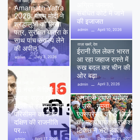
ताज़ा खबरें
,
देश
अग्रिम जमानत,
Amarnath Yatra
संबंधित कोर्ट में जाने
2026: पीएम मोदी ने
की इजाजत
श्रद्धालुओं को लिखा
April 10, 2026
admin
पत्र, सुरक्षित यात्रा के
साथ पांच संकल्प लेने
ताज़ा खबरें
,
देश
की अपील
ईरानी तेल लेकर भारत
July 3, 2026
admin
आ रहा जहाज रास्ते में
रुख बदल कर चीन की
ओर बढ़ा
ताज़ा खबरें
,
देश
April 3, 2026
admin
16 नंबर’ में छिपा है
ताज़ा खबरें
,
दिल्ली
,
देश
जवाब: राहुल गांधी की
अरावली हमारी धरोहर
पहेली से हलचल, क्या
है उसे…यमुना
परिसीमन को लेकर
एक्सप्रेसवे पर 6 जिलों
दक्षिण की राजनीति
की महापंचायत में राकेश
पर…
टिकैत ने भरी हुंकार
April 17, 2026
December 23, 2025
admin
admin