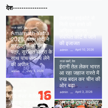
देश----------------
ताज़ा खबरें
,
देश
,
मध्य प्रदेश
पवन खेड़ा को राहत:
तेलंगाना हाईकोर्ट से
मिली एक हफ्ते की
ताज़ा खबरें
,
देश
अग्रिम जमानत,
Amarnath Yatra
संबंधित कोर्ट में जाने
2026: पीएम मोदी ने
की इजाजत
श्रद्धालुओं को लिखा
April 10, 2026
admin
पत्र, सुरक्षित यात्रा के
साथ पांच संकल्प लेने
ताज़ा खबरें
,
देश
की अपील
ईरानी तेल लेकर भारत
July 3, 2026
admin
आ रहा जहाज रास्ते में
रुख बदल कर चीन की
ओर बढ़ा
ताज़ा खबरें
,
देश
April 3, 2026
admin
16 नंबर’ में छिपा है
ताज़ा खबरें
,
दिल्ली
,
देश
जवाब: राहुल गांधी की
अरावली हमारी धरोहर