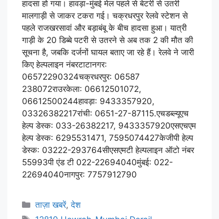
हादसा हो गया। हावड़ा-मुंबई मेल पहले से बेटरी से उतरी
मालगाड़ी से जाकर टकरा गई। चक्रधरपुर रेलवे स्टेशन से
पहले राजखरसावां और बड़ाबंबू के बीच हादसा हुआ। यात्री
गाड़ी के 20 डिब्बे पटरी से उतरने से अब तक 2 की मौत की
सूचना है, जबकि दर्जनों घायल बताए जा रहे हैं। रेलवे ने जारी
किए हेल्पलाइन नंबरटाटानगर:
06572290324चक्रधरपुर: 06587
238072राउरकेला: 06612501072,
06612500244हावड़ा: 9433357920,
03326382217रांची: 0651-27-87115.एचडब्ल्यूएच
हेल्प डेस्क: 033-26382217, 9433357920एसएचएम
हेल्प डेस्क: 6295531471, 7595074427केजीपी हेल्प
डेस्क: 03222-293764सीएसएमटी हेल्पलाइन ऑटो नंबर
55993पी एंड टी 022-22694040मुंबई: 022-
22694040नागपुर: 7757912790
ताज़ा खबरें
,
देश