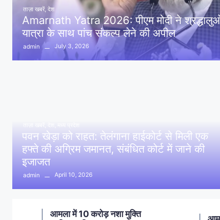
ताज़ा खबरें
,
देश
Amarnath Yatra 2026: पीएम मोदी ने श्रद्धालुओं 
यात्रा के साथ पांच संकल्प लेने की अपील
July 3, 2026
admin
ताज़ा खबरें
,
देश
,
मध्य प्रदेश
पवन खेड़ा को राहत: तेलंगाना हाईकोर्ट से मिली एक
हफ्ते की अग्रिम जमानत, संबंधित कोर्ट में जाने की
इजाजत
April 10, 2026
admin
ण
आमला में 10 करोड़ नशा मुक्ति
आमल