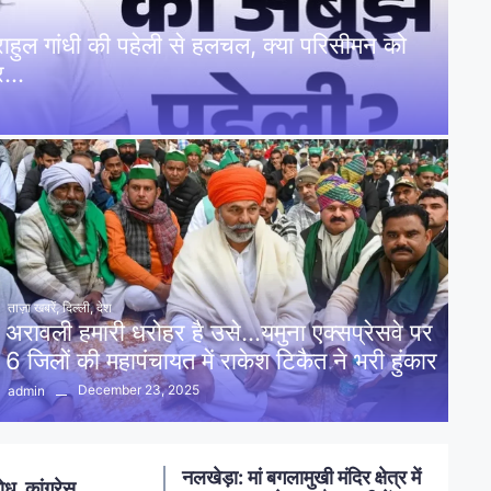
: राहुल गांधी की पहेली से हलचल, क्या परिसीमन को
पर…
ताज़ा खबरें
,
दिल्ली
,
देश
अरावली हमारी धरोहर है उसे…यमुना एक्सप्रेसवे पर
6 जिलों की महापंचायत में राकेश टिकैत ने भरी हुंकार
December 23, 2025
admin
नलखेड़ा: मां बगलामुखी मंदिर क्षेत्र में
ोध, कांग्रेस