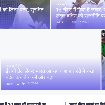
ताज़ा खबरें
,
देश
को लिखा पत्र, सुरक्षित
16 नंबर’ में छिपा है जवाब
लेकर दक्षिण की राजनीति 
April 17, 2026
admin
ताज़ा खबरें
,
देश
ईरानी तेल लेकर भारत आ रहा जहाज रास्ते में रुख
बदल कर चीन की ओर बढ़ा
April 3, 2026
admin
ा में 20 लाख की नकबजनी का
स्मार्ट मीटर लगाने का विर