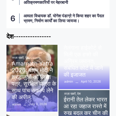
अतिक्रमणकारियों पर मेहरबानी
आमला विधायक डॉ. योगेश पंडाग्रे ने किया शहर का पैदल
भ्रमण, निर्माण कार्यों का लिया जायजा।
देश----------------
ताज़ा खबरें
,
देश
,
मध्य प्रदेश
पवन खेड़ा को राहत:
तेलंगाना हाईकोर्ट से
मिली एक हफ्ते की
ताज़ा खबरें
,
देश
अग्रिम जमानत,
Amarnath Yatra
संबंधित कोर्ट में जाने
2026: पीएम मोदी ने
की इजाजत
श्रद्धालुओं को लिखा
April 10, 2026
admin
पत्र, सुरक्षित यात्रा के
साथ पांच संकल्प लेने
ताज़ा खबरें
,
देश
की अपील
ईरानी तेल लेकर भारत
July 3, 2026
admin
आ रहा जहाज रास्ते में
रुख बदल कर चीन की