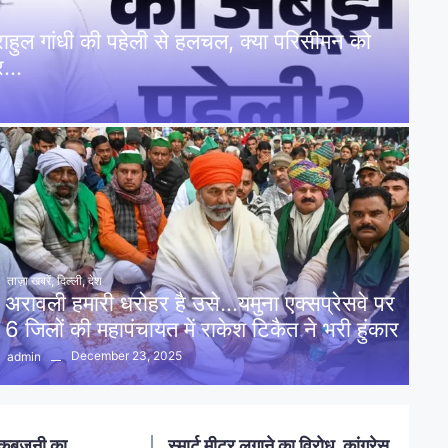
: राहुल गांधी की पहेली से हलचल, क्या परिसीमन को
पर…
ताज़ा खबरें
,
दिल्ली
,
देश
अरावली हमारी धरोहर है उसे…यमुना एक्सप्रेसवे पर
6 जिलों की महापंचायत में राकेश टिकैत ने भरी हुंकार
December 23, 2025
admin
नलखेड़ा: मां बगलामुखी मंदिर क्षेत्र में
ोध, कांग्रेस