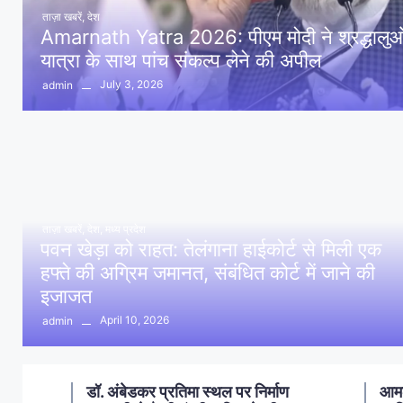
ताज़ा खबरें
,
देश
Amarnath Yatra 2026: पीएम मोदी ने श्रद्धालुओं 
यात्रा के साथ पांच संकल्प लेने की अपील
July 3, 2026
admin
ताज़ा खबरें
,
देश
,
मध्य प्रदेश
पवन खेड़ा को राहत: तेलंगाना हाईकोर्ट से मिली एक
हफ्ते की अग्रिम जमानत, संबंधित कोर्ट में जाने की
इजाजत
April 10, 2026
admin
ण
आमला में 10 करोड़ नशा मुक्ति
आमल