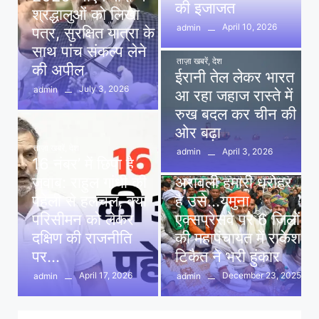
की इजाजत
श्रद्धालुओं को लिखा
April 10, 2026
admin
पत्र, सुरक्षित यात्रा के
साथ पांच संकल्प लेने
ताज़ा खबरें
,
देश
की अपील
ईरानी तेल लेकर भारत
July 3, 2026
admin
आ रहा जहाज रास्ते में
रुख बदल कर चीन की
ओर बढ़ा
ताज़ा खबरें
,
देश
April 3, 2026
admin
16 नंबर’ में छिपा है
ताज़ा खबरें
,
दिल्ली
,
देश
जवाब: राहुल गांधी की
अरावली हमारी धरोहर
पहेली से हलचल, क्या
है उसे…यमुना
परिसीमन को लेकर
एक्सप्रेसवे पर 6 जिलों
दक्षिण की राजनीति
की महापंचायत में राकेश
पर…
टिकैत ने भरी हुंकार
April 17, 2026
December 23, 2025
admin
admin