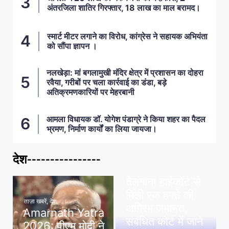
अंतरजिला शातिर गिरफ्तार, 18 लाख का माल बरामद।
स्मार्ट मीटर लगाने का विरोध, कांग्रेस ने सहायक अभियंता
को सौंपा ज्ञापन ।
नलखेड़ा: मां बगलामुखी मंदिर क्षेत्र में प्रशासन का दोहरा
रवैया, गरीबों पर चला कार्रवाई का डंडा, बड़े
अतिक्रमणकारियों पर मेहरबानी
आमला विधायक डॉ. योगेश पंडाग्रे ने किया शहर का पैदल
भ्रमण, निर्माण कार्यों का लिया जायजा।
देश----------------
ताज़ा खबरें
,
देश
,
मध्य प्रदेश
पवन खेड़ा को राहत:
तेलंगाना हाईकोर्ट से
मिली एक हफ्ते की
ताज़ा खबरें
,
देश
अग्रिम जमानत,
Amarnath Yatra
संबंधित कोर्ट में जाने
2026: पीएम मोदी ने