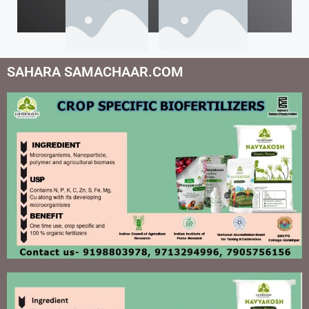
बनाएं सुरक्षित
तो हो सकता है भारी नुकसान!
समझकर पहनें चश्मा
शुगर! जानिए कैसे रखें इसे संतुलित
बताए सुकून भरी नींद के असरदार उपाय
सलाह—इन 6 लोगों पर कभी भरोसा न करें
अंदरूनी दिक्कतों का बड़ा इशारा हो सकते हैं
फील? नई स्टडी का बड़ा खुलासा
सूत्र
भी सरल
शेयरिंग
सूत्र
भी सरल
SAHARA SAMACHAAR.COM