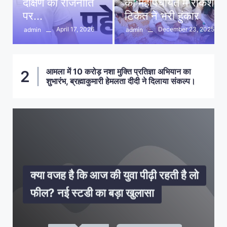
दक्षिण की राजनीति
की महापंचायत में राकेश
पर…
टिकैत ने भरी हुंकार
April 17, 2026
December 23, 2025
admin
admin
आमला में 10 करोड़ नशा मुक्ति प्रतिज्ञा अभियान का
2
शुभारंभ, ब्रह्माकुमारी हेमलता दीदी ने दिलाया संकल्प।
ट्रेंड नहीं, सेहत चुनें—आंखों पर सोच-
नवरात्र फास्टिंग के दौरान बढ़ सकता है BP-
गर्मियों में कूल नींद का फॉर्मूला! एक्सपर्ट ने
जीवन में धोखा न खाएं! नित्यानंद चरण दास की
बार-बार पिंपल्स को न करें नजरअंदाज! ये
समझकर पहनें चश्मा
शुगर! जानिए कैसे रखें इसे संतुलित
बताए सुकून भरी नींद के असरदार उपाय
सलाह—इन 6 लोगों पर कभी भरोसा न करें
अंदरूनी दिक्कतों का बड़ा इशारा हो सकते हैं
क्या वजह है कि आज की युवा पीढ़ी रहती है लो
फील? नई स्टडी का बड़ा खुलासा
जीवन की मुश्किलों में राह दिखाएंगी चाणक्य
WhatsApp में अब ऑटोमेटिक
BenQ का नया मॉडर्न मीटिंग सॉल्यूशन, बिना
जीवन की मुश्किलों में राह दिखाएंगी चाणक्य
WhatsApp में अब ऑटोमेटिक
इन फ्री एप्स से अपने एंड्रायड स्मार्टफोन को
सावधान! परिवार की ये 4 बातें अगर बाहर गईं,
ट्रेंड नहीं, सेहत चुनें—आंखों पर सोच-
नवरात्र फास्टिंग के दौरान बढ़ सकता है BP-
गर्मियों में कूल नींद का फॉर्मूला! एक्सपर्ट ने
जीवन में धोखा न खाएं! नित्यानंद चरण दास की
बार-बार पिंपल्स को न करें नजरअंदाज! ये
क्या वजह है कि आज की युवा पीढ़ी रहती है लो
नीति: ऋण, शत्रु और रोग पर 10 जरूरी
ट्रांसलेशन, IOS पर टेस्टिंग से चैटिंग होगी और
समय के साथ चेकअप जरूरी है सेहत के लिए
सॉफ्टवेयर इंस्टॉल किए करें आसान स्क्रीन
नीति: ऋण, शत्रु और रोग पर 10 जरूरी
ट्रांसलेशन, IOS पर टेस्टिंग से चैटिंग होगी और