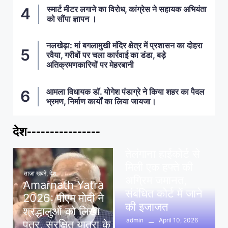
स्मार्ट मीटर लगाने का विरोध, कांग्रेस ने सहायक अभियंता
को सौंपा ज्ञापन ।
नलखेड़ा: मां बगलामुखी मंदिर क्षेत्र में प्रशासन का दोहरा
रवैया, गरीबों पर चला कार्रवाई का डंडा, बड़े
अतिक्रमणकारियों पर मेहरबानी
आमला विधायक डॉ. योगेश पंडाग्रे ने किया शहर का पैदल
भ्रमण, निर्माण कार्यों का लिया जायजा।
देश----------------
ताज़ा खबरें
,
देश
,
मध्य प्रदेश
पवन खेड़ा को राहत:
तेलंगाना हाईकोर्ट से
मिली एक हफ्ते की
ताज़ा खबरें
,
देश
अग्रिम जमानत,
Amarnath Yatra
संबंधित कोर्ट में जाने
2026: पीएम मोदी ने
की इजाजत
श्रद्धालुओं को लिखा
April 10, 2026
admin
पत्र, सुरक्षित यात्रा के