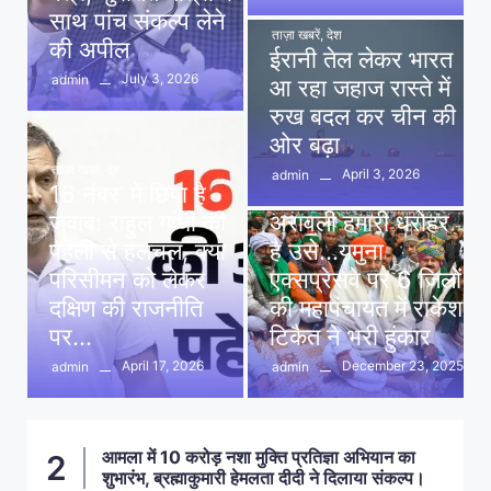
साथ पांच संकल्प लेने
ताज़ा खबरें
,
देश
की अपील
ईरानी तेल लेकर भारत
July 3, 2026
admin
आ रहा जहाज रास्ते में
रुख बदल कर चीन की
ओर बढ़ा
ताज़ा खबरें
,
देश
April 3, 2026
admin
16 नंबर’ में छिपा है
ताज़ा खबरें
,
दिल्ली
,
देश
जवाब: राहुल गांधी की
अरावली हमारी धरोहर
पहेली से हलचल, क्या
है उसे…यमुना
परिसीमन को लेकर
एक्सप्रेसवे पर 6 जिलों
दक्षिण की राजनीति
की महापंचायत में राकेश
पर…
टिकैत ने भरी हुंकार
April 17, 2026
December 23, 2025
admin
admin
आमला में 10 करोड़ नशा मुक्ति प्रतिज्ञा अभियान का
2
शुभारंभ, ब्रह्माकुमारी हेमलता दीदी ने दिलाया संकल्प।