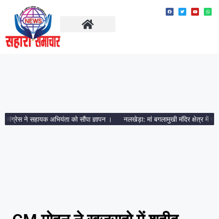
ताज़ा खबरें
मध्य प्रदेश
ंग्रेस ने सहायक अभियंता को सौंपा ज्ञापन ।
नलखेड़ा: मां बगलामुखी मंदिर क्षेत्र में प्रशा