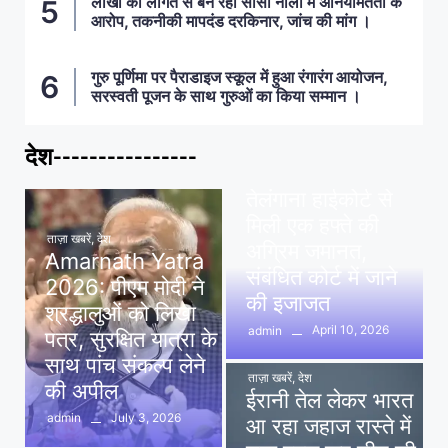
लाखों की लागत से बन रही सीसी नाली में अनियमितता के
आरोप, तकनीकी मापदंड दरकिनार, जांच की मांग ।
गुरु पूर्णिमा पर पैराडाइज स्कूल में हुआ रंगारंग आयोजन,
सरस्वती पूजन के साथ गुरुओं का किया सम्मान ।
देश----------------
ताज़ा खबरें
,
देश
,
मध्य प्रदेश
पवन खेड़ा को राहत:
तेलंगाना हाईकोर्ट से
मिली एक हफ्ते की
ताज़ा खबरें
,
देश
अग्रिम जमानत,
Amarnath Yatra
संबंधित कोर्ट में जाने
2026: पीएम मोदी ने
की इजाजत
श्रद्धालुओं को लिखा
April 10, 2026
admin
पत्र, सुरक्षित यात्रा के
साथ पांच संकल्प लेने
ताज़ा खबरें
,
देश
की अपील
ईरानी तेल लेकर भारत
July 3, 2026
admin
आ रहा जहाज रास्ते में