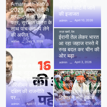
अग्रिम जमानत,
Amarnath Yatra
संबंधित कोर्ट में जाने
2026: पीएम मोदी ने
की इजाजत
श्रद्धालुओं को लिखा
April 10, 2026
admin
पत्र, सुरक्षित यात्रा के
साथ पांच संकल्प लेने
ताज़ा खबरें
,
देश
की अपील
ईरानी तेल लेकर भारत
July 3, 2026
admin
आ रहा जहाज रास्ते में
रुख बदल कर चीन की
ओर बढ़ा
ताज़ा खबरें
,
देश
April 3, 2026
admin
16 नंबर’ में छिपा है
ताज़ा खबरें
,
दिल्ली
,
देश
जवाब: राहुल गांधी की
अरावली हमारी धरोहर
पहेली से हलचल, क्या
है उसे…यमुना
परिसीमन को लेकर
एक्सप्रेसवे पर 6 जिलों
दक्षिण की राजनीति
की महापंचायत में राकेश
पर…
टिकैत ने भरी हुंकार
April 17, 2026
December 23, 2025
admin
admin