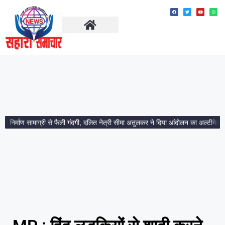
ताज़ा खबरें
मध्य प्रदेश
र्माण सामाग्री से फैली गंदगी, दलित नेत्री सीमा अतुलकर ने दिया आंदोलन का अल्टीमेटम।