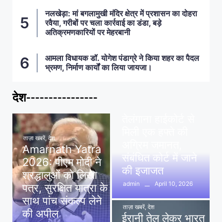
नलखेड़ा: मां बगलामुखी मंदिर क्षेत्र में प्रशासन का दोहरा
रवैया, गरीबों पर चला कार्रवाई का डंडा, बड़े
अतिक्रमणकारियों पर मेहरबानी
आमला विधायक डॉ. योगेश पंडाग्रे ने किया शहर का पैदल
भ्रमण, निर्माण कार्यों का लिया जायजा।
देश----------------
ताज़ा खबरें
,
देश
,
मध्य प्रदेश
पवन खेड़ा को राहत:
तेलंगाना हाईकोर्ट से
मिली एक हफ्ते की
ताज़ा खबरें
,
देश
अग्रिम जमानत,
Amarnath Yatra
संबंधित कोर्ट में जाने
2026: पीएम मोदी ने
की इजाजत
श्रद्धालुओं को लिखा
April 10, 2026
admin
पत्र, सुरक्षित यात्रा के
साथ पांच संकल्प लेने
ताज़ा खबरें
,
देश
की अपील
ईरानी तेल लेकर भारत