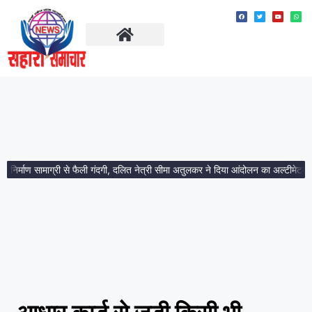
ताज़ा खबरें
मध्य प्रदेश
्माण सामाग्री से फैली गंदगी, दलित नेत्री सीमा अतुलकर ने दिया आंदोलन का अल्टीमेटम।