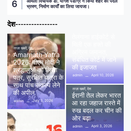
आमला विधायक डॉ. योगेश पंडाग्रे ने किया शहर का पैदल
भ्रमण, निर्माण कार्यों का लिया जायजा।
देश----------------
ताज़ा खबरें
,
देश
,
मध्य प्रदेश
पवन खेड़ा को राहत:
तेलंगाना हाईकोर्ट से
मिली एक हफ्ते की
ताज़ा खबरें
,
देश
अग्रिम जमानत,
Amarnath Yatra
संबंधित कोर्ट में जाने
2026: पीएम मोदी ने
की इजाजत
श्रद्धालुओं को लिखा
April 10, 2026
admin
पत्र, सुरक्षित यात्रा के
साथ पांच संकल्प लेने
ताज़ा खबरें
,
देश
की अपील
ईरानी तेल लेकर भारत
July 3, 2026
admin
आ रहा जहाज रास्ते में
रुख बदल कर चीन की
ओर बढ़ा
ताज़ा खबरें
,
देश
April 3, 2026
admin