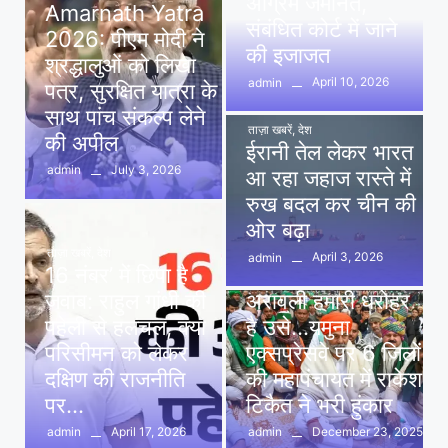
अग्रिम जमानत,
Amarnath Yatra
संबंधित कोर्ट में जाने
2026: पीएम मोदी ने
की इजाजत
श्रद्धालुओं को लिखा
April 10, 2026
admin
पत्र, सुरक्षित यात्रा के
साथ पांच संकल्प लेने
ताज़ा खबरें
,
देश
की अपील
ईरानी तेल लेकर भारत
July 3, 2026
admin
आ रहा जहाज रास्ते में
रुख बदल कर चीन की
ओर बढ़ा
ताज़ा खबरें
,
देश
April 3, 2026
admin
16 नंबर’ में छिपा है
ताज़ा खबरें
,
दिल्ली
,
देश
जवाब: राहुल गांधी की
अरावली हमारी धरोहर
पहेली से हलचल, क्या
है उसे…यमुना
परिसीमन को लेकर
एक्सप्रेसवे पर 6 जिलों
दक्षिण की राजनीति
की महापंचायत में राकेश
पर…
टिकैत ने भरी हुंकार
April 17, 2026
December 23, 2025
admin
admin