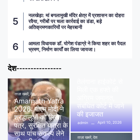
नलखेड़ा: मां बगलामुखी मंदिर क्षेत्र में प्रशासन का दोहरा
रवैया, गरीबों पर चला कार्रवाई का डंडा, बड़े
अतिक्रमणकारियों पर मेहरबानी
आमला विधायक डॉ. योगेश पंडाग्रे ने किया शहर का पैदल
भ्रमण, निर्माण कार्यों का लिया जायजा।
देश----------------
ताज़ा खबरें
,
देश
,
मध्य प्रदेश
पवन खेड़ा को राहत:
तेलंगाना हाईकोर्ट से
मिली एक हफ्ते की
ताज़ा खबरें
,
देश
अग्रिम जमानत,
Amarnath Yatra
संबंधित कोर्ट में जाने
2026: पीएम मोदी ने
की इजाजत
श्रद्धालुओं को लिखा
April 10, 2026
admin
पत्र, सुरक्षित यात्रा के
साथ पांच संकल्प लेने
ताज़ा खबरें
,
देश