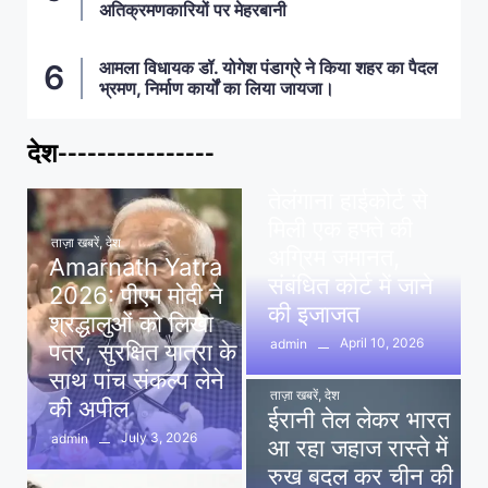
अतिक्रमणकारियों पर मेहरबानी
आमला विधायक डॉ. योगेश पंडाग्रे ने किया शहर का पैदल
भ्रमण, निर्माण कार्यों का लिया जायजा।
देश----------------
ताज़ा खबरें
,
देश
,
मध्य प्रदेश
पवन खेड़ा को राहत:
तेलंगाना हाईकोर्ट से
मिली एक हफ्ते की
ताज़ा खबरें
,
देश
अग्रिम जमानत,
Amarnath Yatra
संबंधित कोर्ट में जाने
2026: पीएम मोदी ने
की इजाजत
श्रद्धालुओं को लिखा
April 10, 2026
admin
पत्र, सुरक्षित यात्रा के
साथ पांच संकल्प लेने
ताज़ा खबरें
,
देश
की अपील
ईरानी तेल लेकर भारत
July 3, 2026
admin
आ रहा जहाज रास्ते में
रुख बदल कर चीन की