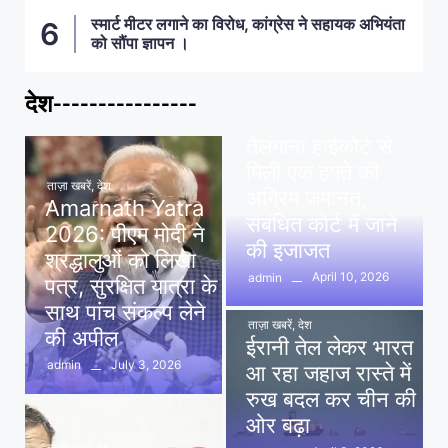
स्मार्ट मीटर लगाने का विरोध, कांग्रेस ने सहायक अभियंता
को सौंपा ज्ञापन ।
देश----------------
ताज़ा खबरें
,
देश
,
मध्य प्रदेश
पवन खेड़ा को राहत:
तेलंगाना हाईकोर्ट से
मिली एक हफ्ते की
ताज़ा खबरें
,
देश
अग्रिम जमानत,
Amarnath Yatra
संबंधित कोर्ट में जाने
2026: पीएम मोदी ने
की इजाजत
श्रद्धालुओं को लिखा
April 10, 2026
admin
पत्र, सुरक्षित यात्रा के
साथ पांच संकल्प लेने
ताज़ा खबरें
,
देश
की अपील
ईरानी तेल लेकर भारत
July 3, 2026
admin
आ रहा जहाज रास्ते में
रुख बदल कर चीन की
ओर बढ़ा
ताज़ा खबरें
,
देश