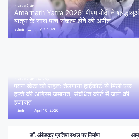
ताज़ा खबरें
,
देश
Amarnath Yatra 2026: पीएम मोदी ने श्रद्धालुओं 
यात्रा के साथ पांच संकल्प लेने की अपील
July 3, 2026
admin
ताज़ा खबरें
,
देश
,
मध्य प्रदेश
पवन खेड़ा को राहत: तेलंगाना हाईकोर्ट से मिली एक
हफ्ते की अग्रिम जमानत, संबंधित कोर्ट में जाने की
इजाजत
April 10, 2026
admin
ण
आमला में 10 करोड़ नशा मुक्ति
आमल