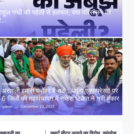
: राहुल गांधी की पहेली से हलचल, क्या परिसीमन को
पर…
ताज़ा खबरें
,
दिल्ली
,
देश
अरावली हमारी धरोहर है उसे…यमुना एक्सप्रेसवे पर
6 जिलों की महापंचायत में राकेश टिकैत ने भरी हुंकार
December 23, 2025
admin
नलखेड़ा: मां बगलामुखी मंदिर क्षेत्र में
ोध, कांग्रेस