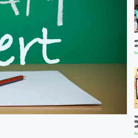
आम
अं
Re
नलख
दोह
अत
Re