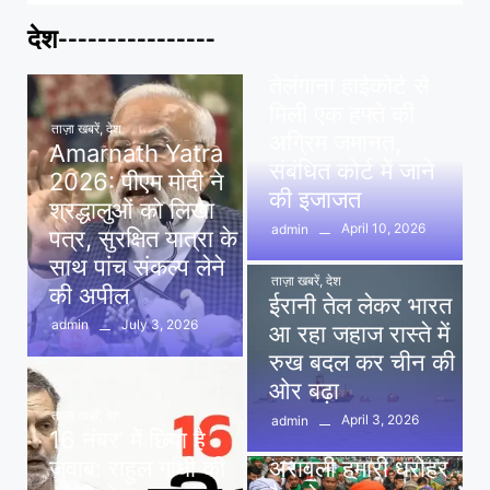
देश----------------
ताज़ा खबरें
,
देश
,
मध्य प्रदेश
पवन खेड़ा को राहत:
तेलंगाना हाईकोर्ट से
मिली एक हफ्ते की
ताज़ा खबरें
,
देश
अग्रिम जमानत,
Amarnath Yatra
संबंधित कोर्ट में जाने
2026: पीएम मोदी ने
की इजाजत
श्रद्धालुओं को लिखा
April 10, 2026
admin
पत्र, सुरक्षित यात्रा के
साथ पांच संकल्प लेने
ताज़ा खबरें
,
देश
की अपील
ईरानी तेल लेकर भारत
July 3, 2026
admin
आ रहा जहाज रास्ते में
रुख बदल कर चीन की
ओर बढ़ा
ताज़ा खबरें
,
देश
April 3, 2026
admin
16 नंबर’ में छिपा है
ताज़ा खबरें
,
दिल्ली
,
देश
जवाब: राहुल गांधी की
अरावली हमारी धरोहर