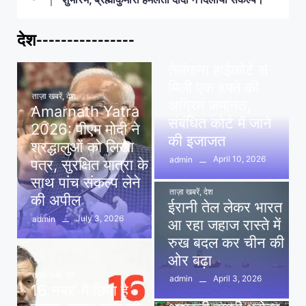
देश----------------
ताज़ा खबरें
,
देश
,
मध्य प्रदेश
पवन खेड़ा को राहत:
तेलंगाना हाईकोर्ट से
मिली एक हफ्ते की
ताज़ा खबरें
,
देश
अग्रिम जमानत,
Amarnath Yatra
संबंधित कोर्ट में जाने
2026: पीएम मोदी ने
की इजाजत
श्रद्धालुओं को लिखा
April 10, 2026
admin
पत्र, सुरक्षित यात्रा के
साथ पांच संकल्प लेने
ताज़ा खबरें
,
देश
की अपील
ईरानी तेल लेकर भारत
July 3, 2026
admin
आ रहा जहाज रास्ते में
रुख बदल कर चीन की
ओर बढ़ा
ताज़ा खबरें
,
देश
April 3, 2026
admin
16 नंबर’ में छिपा है
ताज़ा खबरें
,
दिल्ली
,
देश