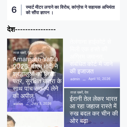
स्मार्ट मीटर लगाने का विरोध, कांग्रेस ने सहायक अभियंता
को सौंपा ज्ञापन ।
देश----------------
ताज़ा खबरें
,
देश
,
मध्य प्रदेश
पवन खेड़ा को राहत:
तेलंगाना हाईकोर्ट से
मिली एक हफ्ते की
ताज़ा खबरें
,
देश
अग्रिम जमानत,
Amarnath Yatra
संबंधित कोर्ट में जाने
2026: पीएम मोदी ने
की इजाजत
श्रद्धालुओं को लिखा
April 10, 2026
admin
पत्र, सुरक्षित यात्रा के
साथ पांच संकल्प लेने
ताज़ा खबरें
,
देश
की अपील
ईरानी तेल लेकर भारत
July 3, 2026
admin
आ रहा जहाज रास्ते में
रुख बदल कर चीन की
ओर बढ़ा
ताज़ा खबरें
,
देश